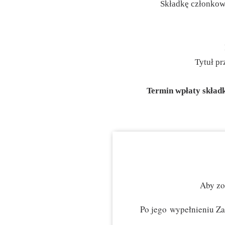
Składkę członko
Tytuł p
Termin wpłaty składk
Aby zo
Po jego wypełnieniu Zar