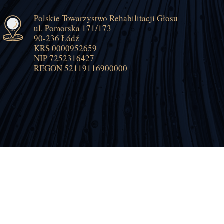
Polskie Towarzystwo Rehabilitacji Głosu
ul. Pomorska 171/173
90-236 Łódź
KRS 0000952659
NIP 7252316427
REGON 52119116900000