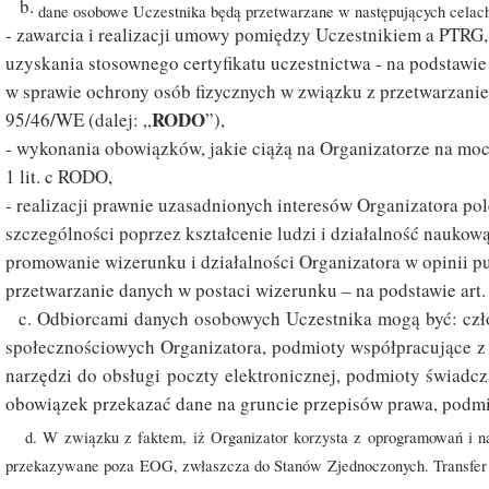
dane osobowe Uczestnika będą przetwarzane w następujących celac
- zawarcia i realizacji umowy pomiędzy Uczestnikiem a PTRG
uzyskania stosownego certyfikatu uczestnictwa - na podstawie 
w sprawie ochrony os
ó
b fizycznych w związku z przetwarzan
RODO
95/46/WE (dalej: „
”),
- wykonania obowiązków, jakie ciążą na Organizatorze na mocy
1 lit. c RODO,
- realizacji prawnie uzasadnionych interesów Organizatora 
szczególności poprzez kształcenie ludzi i działalność naukow
promowanie wizerunku i działalności Organizatora w opinii publ
przetwarzanie danych w postaci wizerunku – na podstawie art. 6
c. Odbiorcami danych osobowych Uczestnika mogą być: człon
społecznościowych Organizatora, podmioty współpracujące z 
narzędzi do obsługi poczty elektronicznej, podmioty świadc
obowiązek przekazać dane na gruncie przepisów prawa, podmio
d. W związku z faktem, iż Organizator korzysta z oprogramowań i na
przekazywane poza EOG, zwłaszcza do Stanów Zjednoczonych. Transfer d