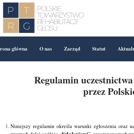
trona główna
O nas
Zarząd
Statut
Aktual
Regulamin uczestnictwa 
przez Polsk
Niniejszy regulamin określa warunki zgłoszenia oraz 
Szkoleniami
zwanych dalej ogólnie „
”, organizowanych p